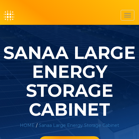
Toggl
navig
SANAA LARGE
ENERGY
STORAGE
CABINET
HOME
/
Sanaa Large Energy Storage Cabinet