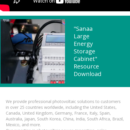
"Sanaa
Large
Energy
Storage
Cabinet"
Resource
Download
We provide professional photovoltaic solutions to customers
in over 25 countries worldwide, including the United States,
Canada, United Kingdom, Germany, France, Italy, Spain,
Australia, Japan, South Korea, China, India, South Africa, Brazil,
Mexico, and more.