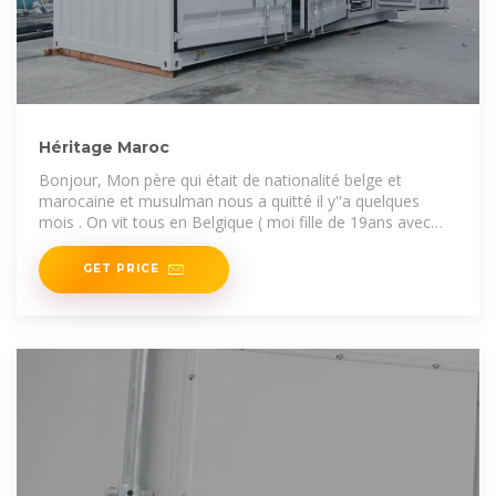
Héritage Maroc
Bonjour, Mon père qui était de nationalité belge et
marocaine et musulman nous a quitté il y''a quelques
mois . On vit tous en Belgique ( moi fille de 19ans avec
mon frère de
GET PRICE